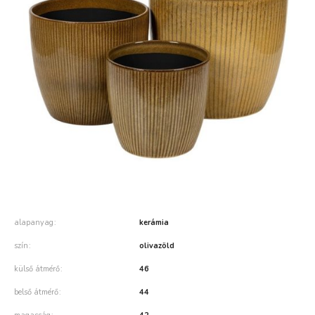
alapanyag
kerámia
szín
olivazöld
külső átmérő
46
belső átmérő
44