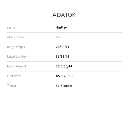
ADATOK
széria
Hartley
alsó átmérő
35
magasságok
28/35/41
külső átmérők
31/38/45
belső átmérők
28,5/36/44
Cikkszám
JW-528050
Tömeg
37,8 kg/szt