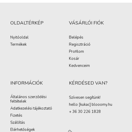
OLDALTÉRKÉP
VÁSÁRLÓI FIÓK
Nyitóoldal
Belépés
Termékek
Regisztráció
Profilom
Kosár
Kedvenceim
INFORMÁCIÓK
KÉRDÉSED VAN?
Általános szerződési
Szívesen segítünk!
feltételek
hello [kukac
]
blooomy.hu
Adatkezelési tájékoztató
+ 36 30 226 1828
Fizetés
Szállítás
Elérhetőségek