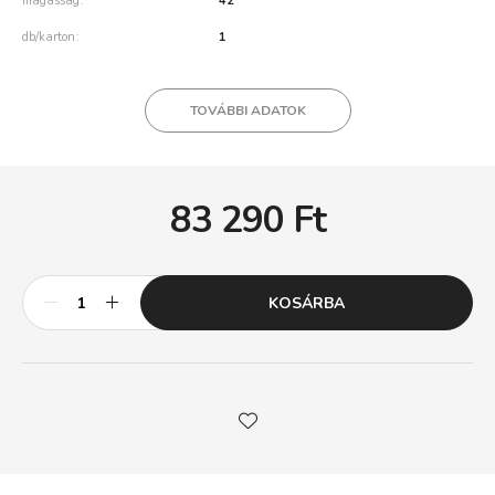
magasság
42
db/karton
1
TOVÁBBI ADATOK
83 290
Ft
KOSÁRBA