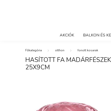
AKCIÓK
BALKON ÉS K
otthon
fonott kosarak
HASÍTOTT FA MADÁRFÉSZEK
25X9CM