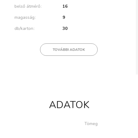
belső átmérő
16
magasság
9
db/karton
30
TOVÁBBI ADATOK
ADATOK
Tömeg