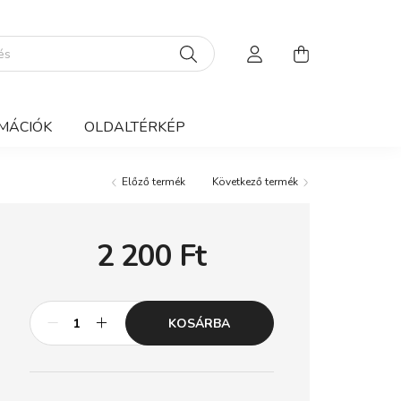
MÁCIÓK
OLDALTÉRKÉP
Előző termék
Következő termék
2 200
Ft
KOSÁRBA