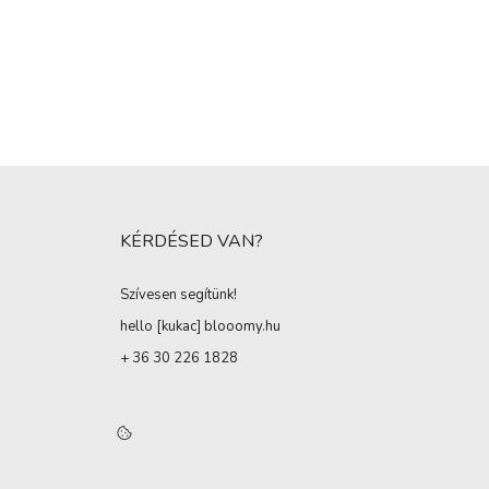
KÉRDÉSED VAN?
Szívesen segítünk!
hello [kukac
]
blooomy.hu
+ 36 30 226 1828