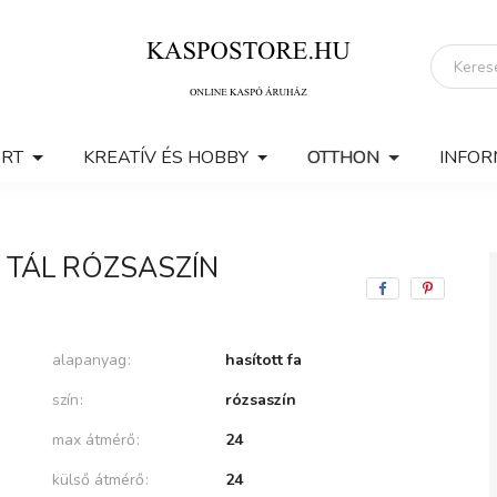
ERT
KREATÍV ÉS HOBBY
OTTHON
INFOR
 TÁL RÓZSASZÍN
alapanyag
hasított fa
szín
rózsaszín
max átmérő
24
külső átmérő
24