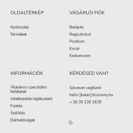
OLDALTÉRKÉP
VÁSÁRLÓI FIÓK
Nyitóoldal
Belépés
Termékek
Regisztráció
Profilom
Kosár
Kedvenceim
INFORMÁCIÓK
KÉRDÉSED VAN?
Általános szerződési
Szívesen segítünk!
feltételek
hello [kukac
]
blooomy.hu
Adatkezelési tájékoztató
+ 36 30 226 1828
Fizetés
Szállítás
Elérhetőségek