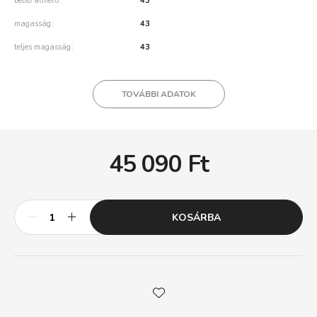
belső átmérő
43
magasság
43
teljes magasság
43
TOVÁBBI ADATOK
45 090
Ft
KOSÁRBA