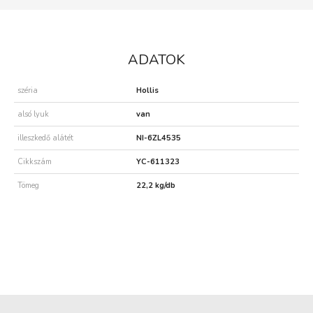
ADATOK
széria
Hollis
alsó lyuk
van
illeszkedő alátét
NI-6ZL4535
Cikkszám
YC-611323
Tömeg
22,2 kg/db