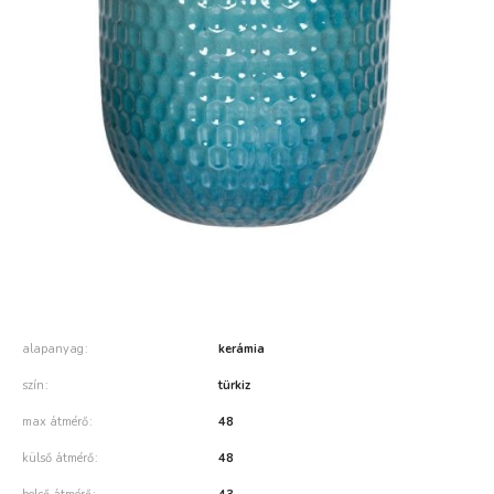
alapanyag
kerámia
szín
türkiz
max átmérő
48
külső átmérő
48