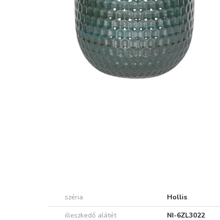
széria
Hollis
illeszkedő alátét
NI-6ZL3022