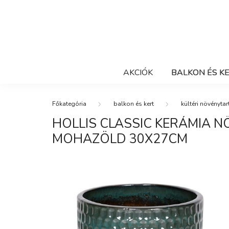
AKCIÓK
BALKON ÉS K
balkon és kert
kültéri növénytar
HOLLIS CLASSIC KERÁMIA 
MOHAZÖLD 30X27CM