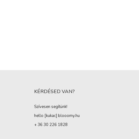
KÉRDÉSED VAN?
Szívesen segítünk!
hello [kukac
]
blooomy.hu
+ 36 30 226 1828