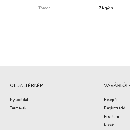
Tömeg
7 kg/db
OLDALTÉRKÉP
VÁSÁRLÓI 
Nyitóoldal
Belépés
Termékek
Regisztráció
Profilom
Kosár