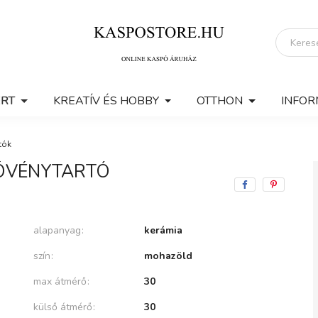
ERT
KREATÍV ÉS HOBBY
OTTHON
INFOR
tók
NÖVÉNYTARTÓ
alapanyag
kerámia
szín
mohazöld
max átmérő
30
külső átmérő
30