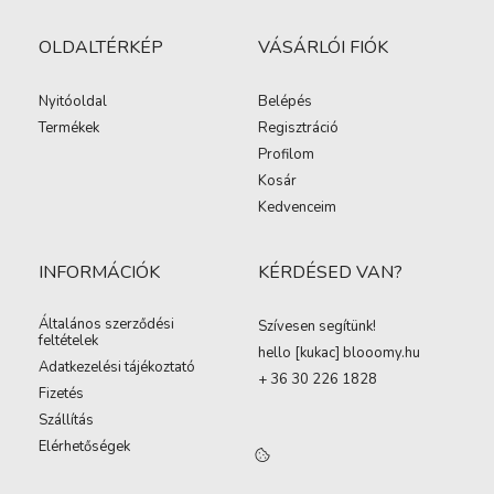
OLDALTÉRKÉP
VÁSÁRLÓI FIÓK
Nyitóoldal
Belépés
Termékek
Regisztráció
Profilom
Kosár
Kedvenceim
INFORMÁCIÓK
KÉRDÉSED VAN?
Általános szerződési
Szívesen segítünk!
feltételek
hello [kukac
]
blooomy.hu
Adatkezelési tájékoztató
+ 36 30 226 1828
Fizetés
Szállítás
Elérhetőségek