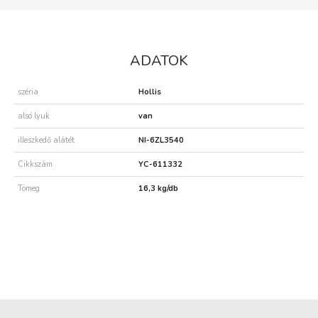
ADATOK
széria
Hollis
alsó lyuk
van
illeszkedő alátét
NI-6ZL3540
Cikkszám
YC-611332
Tömeg
16,3 kg/db