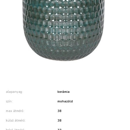
alapanyag
kerámia
szín
mohazöld
max átmérő
38
külső átmérő
38