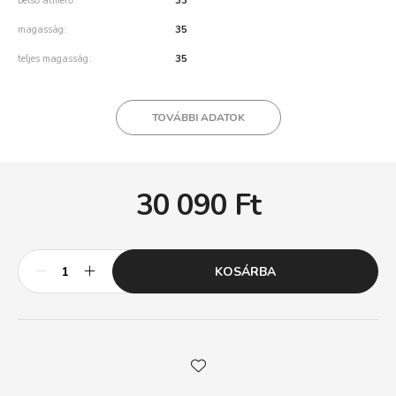
belső átmérő
33
magasság
35
teljes magasság
35
TOVÁBBI ADATOK
30 090
Ft
KOSÁRBA