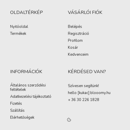
OLDALTÉRKÉP
VÁSÁRLÓI FIÓK
Nyitóoldal
Belépés
Termékek
Regisztráció
Profilom
Kosár
Kedvenceim
INFORMÁCIÓK
KÉRDÉSED VAN?
Általános szerződési
Szívesen segítünk!
feltételek
hello [kukac
]
blooomy.hu
Adatkezelési tájékoztató
+ 36 30 226 1828
Fizetés
Szállítás
Elérhetőségek