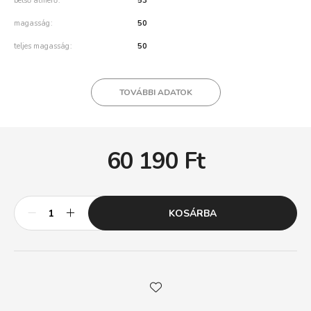
belső átmérő
53
magasság
50
teljes magasság
50
TOVÁBBI ADATOK
60 190
Ft
KOSÁRBA