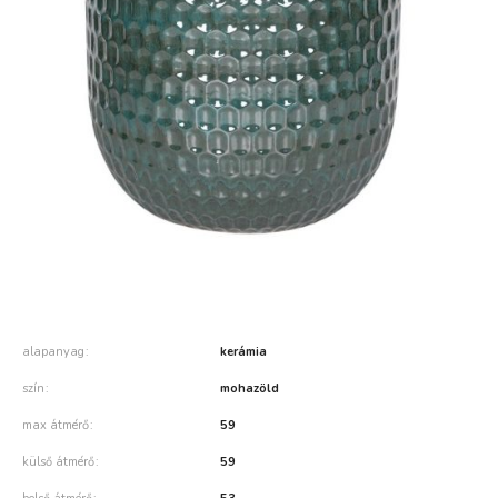
alapanyag
kerámia
szín
mohazöld
max átmérő
59
külső átmérő
59