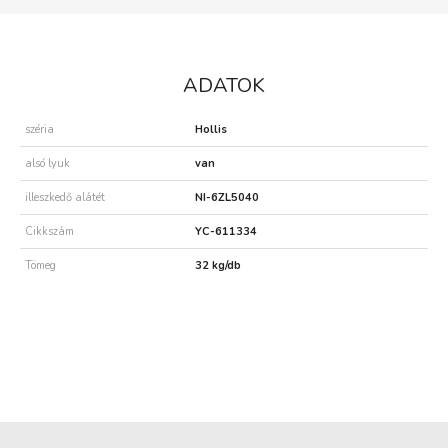
ADATOK
széria
Hollis
alsó lyuk
van
illeszkedő alátét
NI-6ZL5040
Cikkszám
YC-611334
Tömeg
32 kg/db