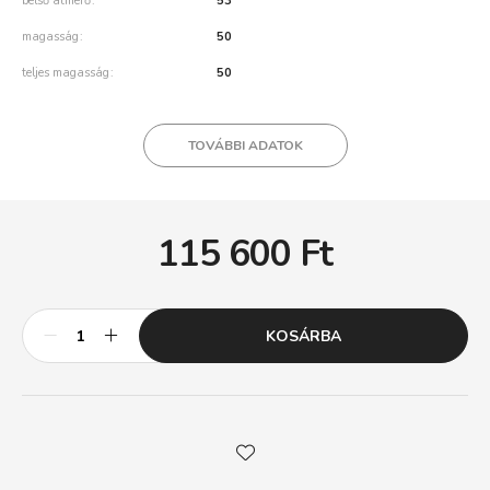
belső átmérő
53
magasság
50
teljes magasság
50
TOVÁBBI ADATOK
115 600
Ft
KOSÁRBA