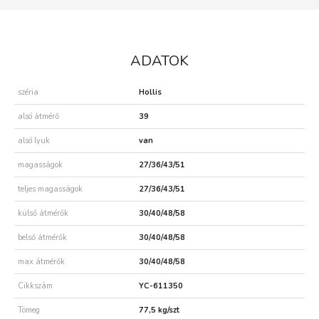
ADATOK
széria
Hollis
alsó átmérő
39
alsó lyuk
van
magasságok
27/36/43/51
teljes magasságok
27/36/43/51
külső átmérők
30/40/48/58
belső átmérők
30/40/48/58
max átmérők
30/40/48/58
Cikkszám
YC-611350
Tömeg
77,5 kg/szt