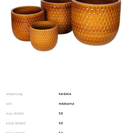
alapanyag
kerámia
szín
mézbarna
max átmérő
59
külső átmérő
59