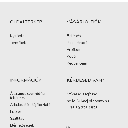
OLDALTÉRKÉP
VÁSÁRLÓI FIÓK
Nyitóoldal
Belépés
Termékek
Regisztráció
Profilom
Kosár
Kedvenceim
INFORMÁCIÓK
KÉRDÉSED VAN?
Általános szerződési
Szívesen segítünk!
feltételek
hello [kukac
]
blooomy.hu
Adatkezelési tájékoztató
+ 36 30 226 1828
Fizetés
Szállítás
Elérhetőségek