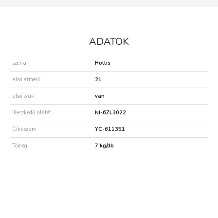
ADATOK
széria
Hollis
alsó átmérő
21
alsó lyuk
van
illeszkedő alátét
NI-6ZL3022
Cikkszám
YC-611351
Tömeg
7 kg/db