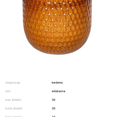
alapanyag
kerámia
szín
mézbarna
max átmérő
30
külső átmérő
30