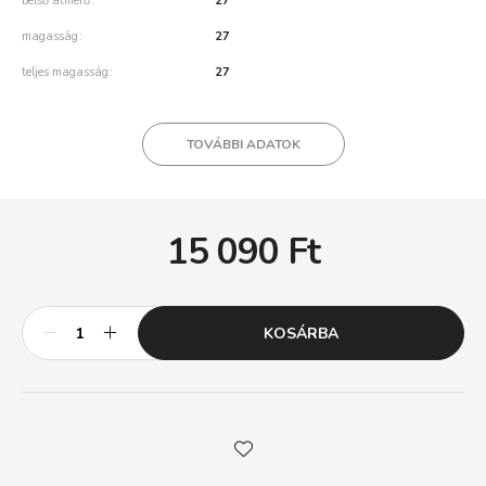
belső átmérő
27
magasság
27
teljes magasság
27
TOVÁBBI ADATOK
15 090
Ft
KOSÁRBA