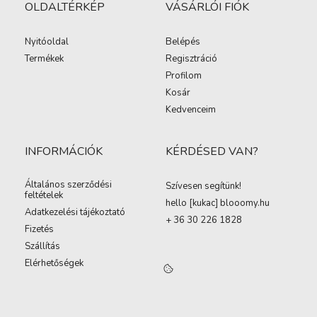
OLDALTÉRKÉP
VÁSÁRLÓI FIÓK
Nyitóoldal
Belépés
Termékek
Regisztráció
Profilom
Kosár
Kedvenceim
INFORMÁCIÓK
KÉRDÉSED VAN?
Általános szerződési
Szívesen segítünk!
feltételek
hello [kukac
]
blooomy.hu
Adatkezelési tájékoztató
+ 36 30 226 1828
Fizetés
Szállítás
Elérhetőségek