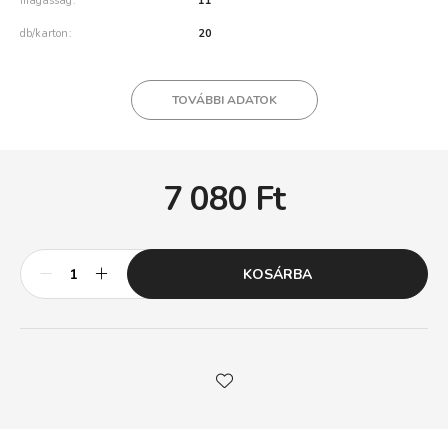
magasság
11
db/karton
20
TOVÁBBI ADATOK
7 080
Ft
KOSÁRBA