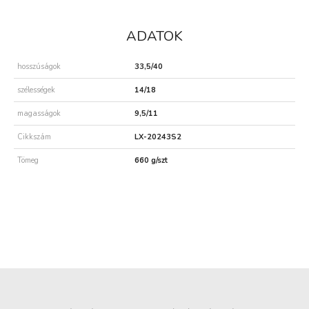
ADATOK
hosszúságok
33,5/40
szélességek
14/18
magasságok
9,5/11
Cikkszám
LX-20243S2
Tömeg
660 g/szt