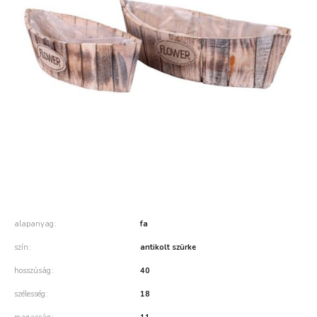
alapanyag
fa
szín
antikolt szürke
hosszúság
40
szélesség
18