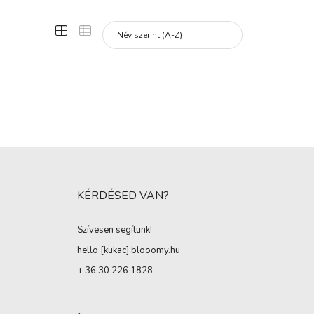
KÉRDÉSED VAN?
Szívesen segítünk!
hello [kukac
]
blooomy.hu
+ 36 30 226 1828