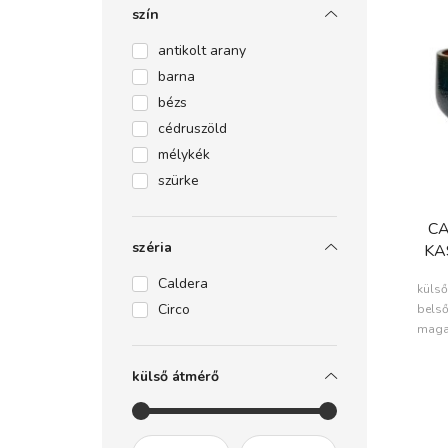
szín
antikolt arany
barna
bézs
cédruszöld
mélykék
szürke
CA
széria
KA
Caldera
külső
Circo
belső
maga
külső átmérő