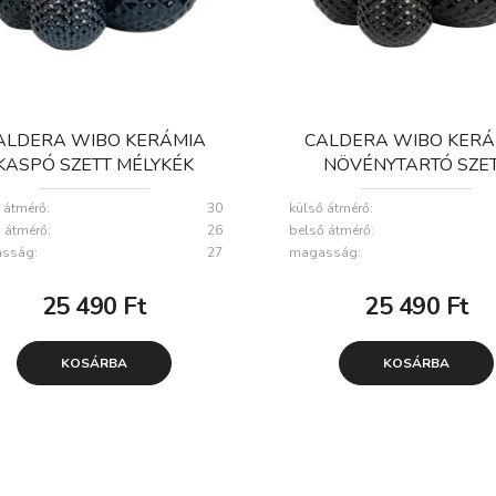
ALDERA WIBO KERÁMIA
CALDERA WIBO KERÁ
KASPÓ SZETT MÉLYKÉK
NÖVÉNYTARTÓ SZE
18X15-32X27CM S3
SZÜRKE 18X15-32X27
 átmérő:
30
külső átmérő:
 átmérő:
26
belső átmérő:
sság:
27
magasság:
25 490
Ft
25 490
Ft
KOSÁRBA
KOSÁRBA