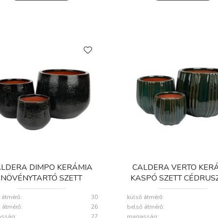
LDERA DIMPO KERÁMIA
CALDERA VERTO KER
NÖVÉNYTARTÓ SZETT
KASPÓ SZETT CÉDRUS
ÜRKE 18X15-32X27CM S3
18X15-32X27CM S
 átmérő:
30
külső átmérő:
 átmérő:
26
belső átmérő:
sság:
27
magasság: