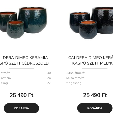
LDERA DIMPO KERÁMIA
CALDERA DIMPO KER
SPÓ SZETT CÉDRUSZÖLD
KASPÓ SZETT MÉLYK
18X15-32X27CM S3
18X15-32X27CM S
 átmérő:
30
külső átmérő:
 átmérő:
26
belső átmérő:
sság:
27
magasság:
25 490
Ft
25 490
Ft
KOSÁRBA
KOSÁRBA