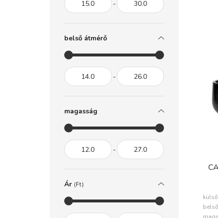
belső átmérő
magasság
CA
Ár
(Ft)
SZ
külső
belső
maga