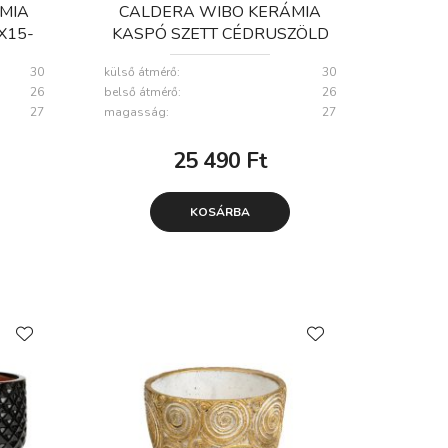
MIA
CALDERA WIBO KERÁMIA
X15-
KASPÓ SZETT CÉDRUSZÖLD
18X15-32X27CM S3
30
külső átmérő:
30
26
belső átmérő:
26
27
magasság:
27
25 490
Ft
KOSÁRBA