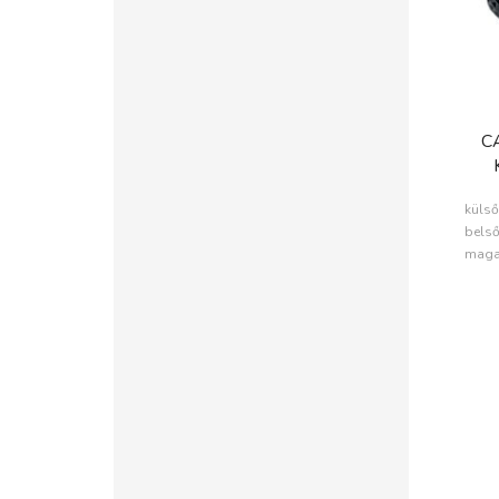
C
külső
belső
maga