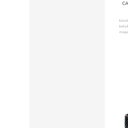
C
SZ
külső
belső
maga