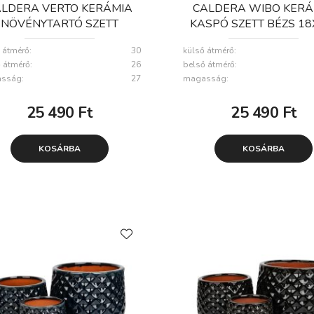
ALDERA VERTO KERÁMIA
CALDERA WIBO KERÁ
NÖVÉNYTARTÓ SZETT
KASPÓ SZETT BÉZS 18
ÜRKE 18X15-32X27CM S3
32X27CM S3
 átmérő:
30
külső átmérő:
 átmérő:
26
belső átmérő:
sság:
27
magasság:
25 490
Ft
25 490
Ft
KOSÁRBA
KOSÁRBA