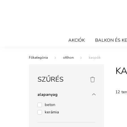
AKCIÓK
BALKON ÉS K
otthon
kaspók
K
SZŰRÉS
12
te
alapanyag
beton
kerámia