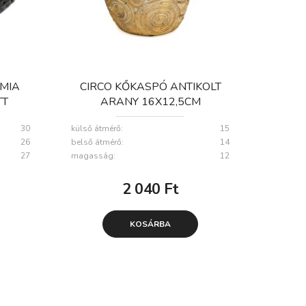
MIA
CIRCO KŐKASPÓ ANTIKOLT
TT
ARANY 16X12,5CM
CM S3
30
külső átmérő:
15
26
belső átmérő:
14
27
magasság:
12
2 040
Ft
KOSÁRBA