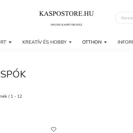
ERT
KREATÍV ÉS HOBBY
OTTHON
INFOR
ASPÓK
rmék
1
12