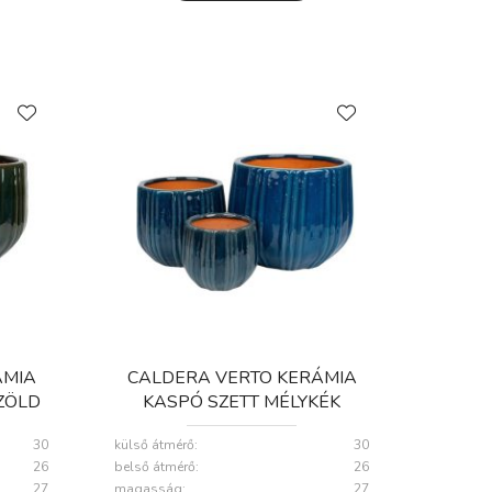
ÁMIA
CALDERA VERTO KERÁMIA
ZÖLD
KASPÓ SZETT MÉLYKÉK
3
18X15-32X27CM S3
30
külső átmérő:
30
26
belső átmérő:
26
27
magasság:
27