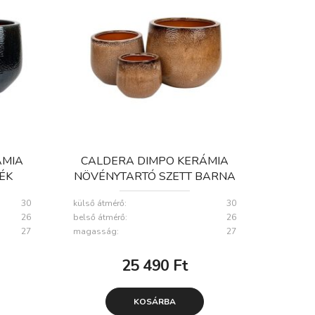
ÁMIA
CALDERA DIMPO KERÁMIA
ÉK
NÖVÉNYTARTÓ SZETT BARNA
3
18X15-32X27CM S3
30
külső átmérő:
30
26
belső átmérő:
26
27
magasság:
27
25 490
Ft
KOSÁRBA