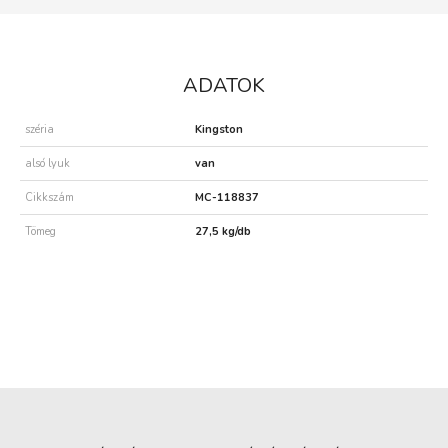
ADATOK
széria
Kingston
alsó lyuk
van
Cikkszám
MC-118837
Tömeg
27,5 kg/db