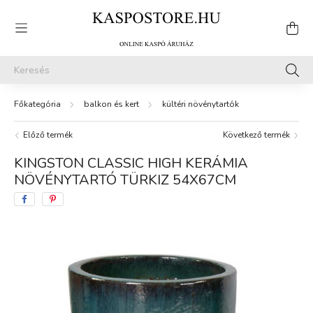
balkon és kert
kültéri növénytartók
Előző termék
Következő termék
KINGSTON CLASSIC HIGH KERÁMIA
NÖVÉNYTARTÓ TÜRKIZ 54X67CM