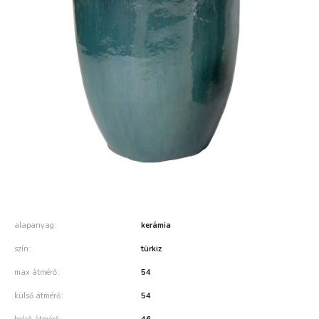
alapanyag
kerámia
szín
türkiz
max átmérő
54
külső átmérő
54