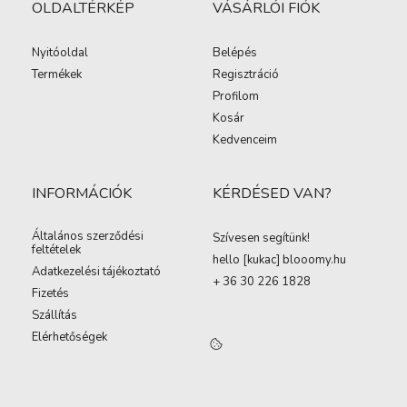
OLDALTÉRKÉP
VÁSÁRLÓI FIÓK
Nyitóoldal
Belépés
Termékek
Regisztráció
Profilom
Kosár
Kedvenceim
INFORMÁCIÓK
KÉRDÉSED VAN?
Általános szerződési
Szívesen segítünk!
feltételek
hello [kukac
]
blooomy.hu
Adatkezelési tájékoztató
+ 36 30 226 1828
Fizetés
Szállítás
Elérhetőségek