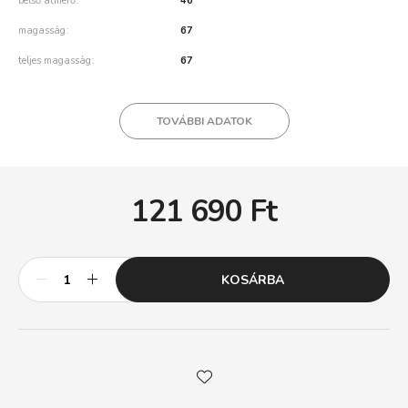
belső átmérő
46
magasság
67
teljes magasság
67
TOVÁBBI ADATOK
121 690
Ft
KOSÁRBA