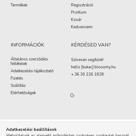
Termékek
Regisztráció
Profilom
Kosár
Kedvenceim
INFORMÁCIÓK
KÉRDÉSED VAN?
Általános szerződési
Szívesen segítünk!
feltételek
hello [kukac
]
blooomy.hu
Adatkezelési tájékoztató
+ 36 30 226 1828
Fizetés
Szállítás
Elérhetőségek
Adatkezelési beállítások
Weboldalunk az alapvető működéshez szükséges cookie-kat használ.