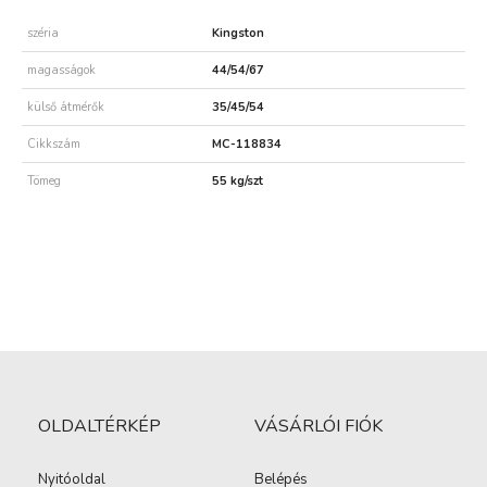
széria
Kingston
magasságok
44/54/67
külső átmérők
35/45/54
Cikkszám
MC-118834
Tömeg
55 kg/szt
OLDALTÉRKÉP
VÁSÁRLÓI FIÓK
Nyitóoldal
Belépés