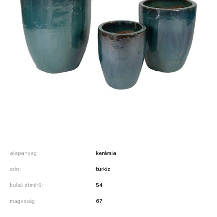
alapanyag
kerámia
szín
türkiz
külső átmérő
54
magasság
67