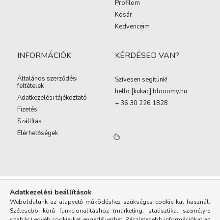
Profilom
Kosár
Kedvenceim
INFORMÁCIÓK
KÉRDÉSED VAN?
Általános szerződési
Szívesen segítünk!
feltételek
hello [kukac
]
blooomy.hu
Adatkezelési tájékoztató
+ 36 30 226 1828
Fizetés
Szállítás
Elérhetőségek
Adatkezelési beállítások
Weboldalunk az alapvető működéshez szükséges cookie-kat használ.
Szélesebb körű funkcionalitáshoz (marketing, statisztika, személyre
szabás) egyéb cookie-kat engedélyezhet. Részletesebb információkat az