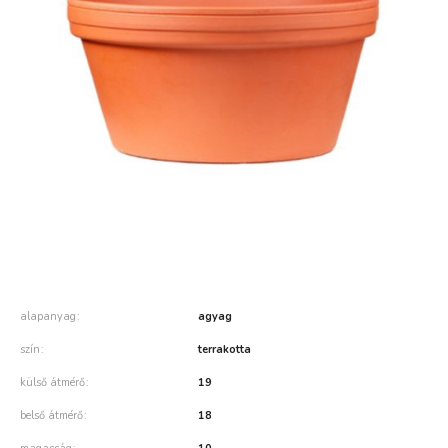
alapanyag
agyag
szín
terrakotta
külső átmérő
19
belső átmérő
18