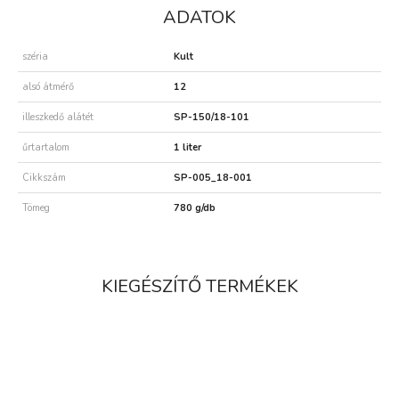
ADATOK
széria
Kult
alsó átmérő
12
illeszkedő alátét
SP-150/18-101
űrtartalom
1 liter
Cikkszám
SP-005_18-001
Tömeg
780 g/db
KIEGÉSZÍTŐ TERMÉKEK