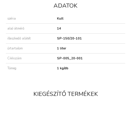
ADATOK
széria
Kult
alsó átmérő
14
illeszkedő alátét
SP-150/20-101
űrtartalom
1 liter
Cikkszám
SP-005_20-001
Tömeg
1 kg/db
KIEGÉSZÍTŐ TERMÉKEK