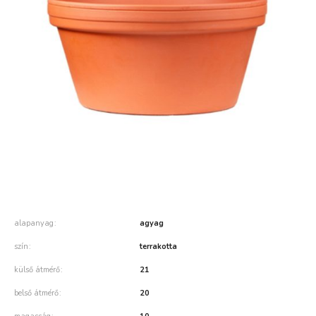
alapanyag
agyag
szín
terrakotta
külső átmérő
21
belső átmérő
20