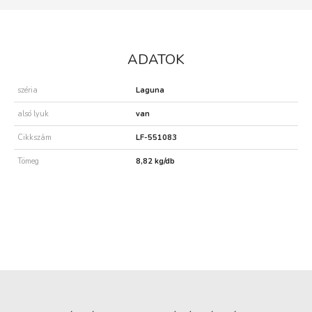
ADATOK
széria
Laguna
alsó lyuk
van
Cikkszám
LF-551083
Tömeg
8,82 kg/db