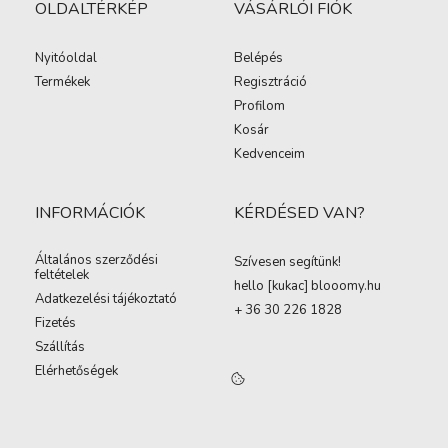
OLDALTÉRKÉP
VÁSÁRLÓI FIÓK
Nyitóoldal
Belépés
Termékek
Regisztráció
Profilom
Kosár
Kedvenceim
INFORMÁCIÓK
KÉRDÉSED VAN?
Általános szerződési
Szívesen segítünk!
feltételek
hello [kukac
]
blooomy.hu
Adatkezelési tájékoztató
+ 36 30 226 1828
Fizetés
Szállítás
Elérhetőségek