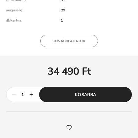
belső átmérő
37
magasság
29
db/karton
1
TOVÁBBI ADATOK
34 490
Ft
KOSÁRBA