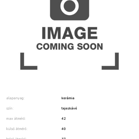
alapanyag
kerámia
szín
tejeskávé
max átmérő
42
külső átmérő
40