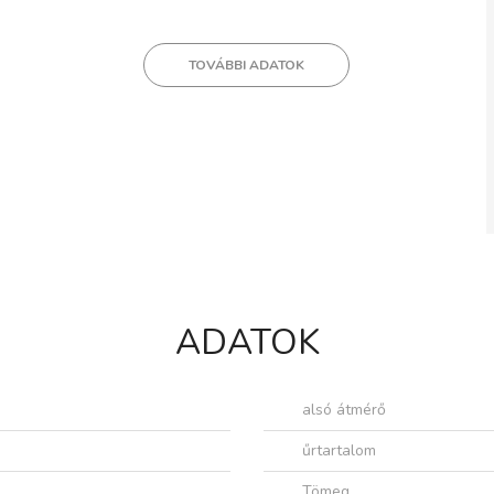
TOVÁBBI ADATOK
ADATOK
alsó átmérő
űrtartalom
Tömeg