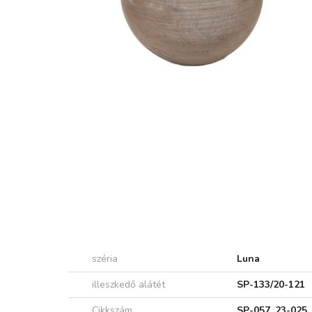
széria
Luna
illeszkedő alátét
SP-133/20-121
Cikkszám
SP-057_23-025