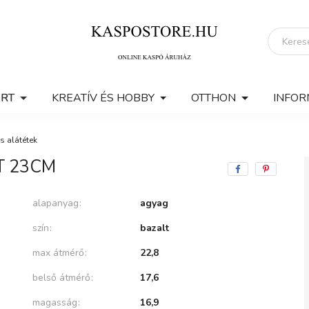
ERT
KREATÍV ÉS HOBBY
OTTHON
INFOR
s alátétek
T 23CM
alapanyag
agyag
szín
bazalt
max átmérő
22,8
belső átmérő
17,6
magasság
16,9