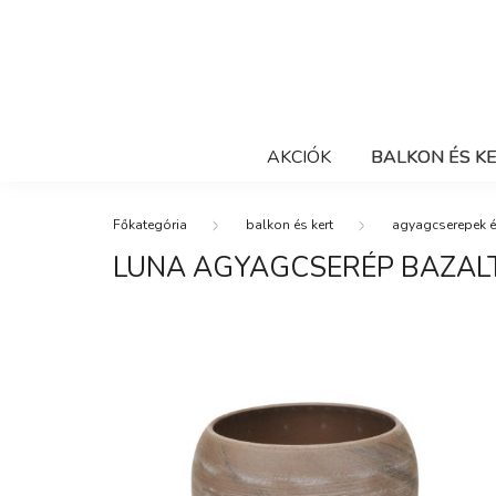
AKCIÓK
BALKON ÉS K
balkon és kert
agyagcserepek é
LUNA AGYAGCSERÉP BAZAL