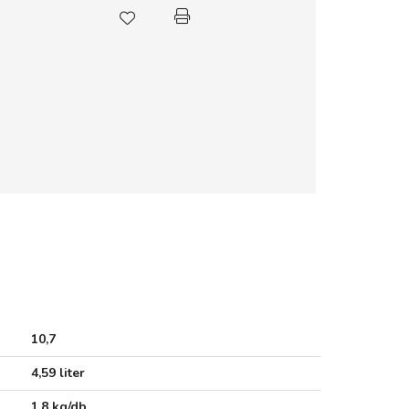
10,7
4,59 liter
1,8 kg/db