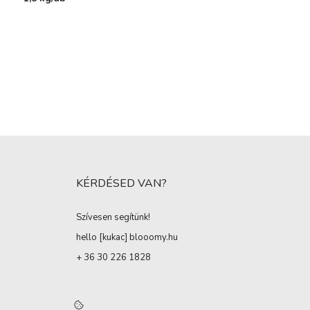
KÉRDÉSED VAN?
Szívesen segítünk!
hello [kukac
]
blooomy.hu
+ 36 30 226 1828