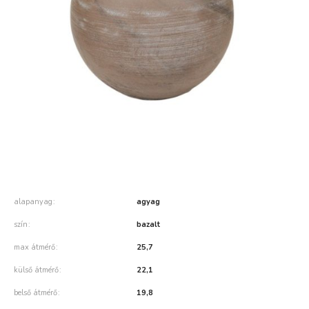
alapanyag
agyag
szín
bazalt
max átmérő
25,7
külső átmérő
22,1
belső átmérő
19,8