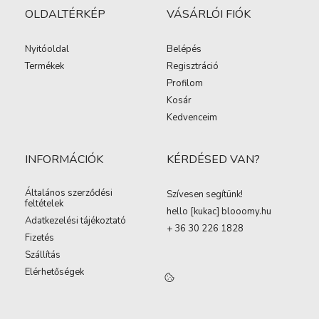
OLDALTÉRKÉP
VÁSÁRLÓI FIÓK
Nyitóoldal
Belépés
Termékek
Regisztráció
Profilom
Kosár
Kedvenceim
INFORMÁCIÓK
KÉRDÉSED VAN?
Általános szerződési
Szívesen segítünk!
feltételek
hello [kukac
]
blooomy.hu
Adatkezelési tájékoztató
+ 36 30 226 1828
Fizetés
Szállítás
Elérhetőségek