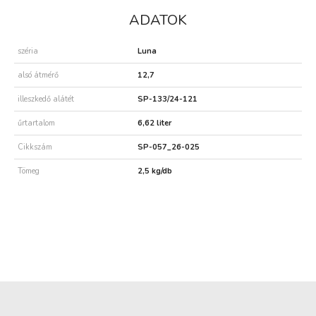
ADATOK
széria
Luna
alsó átmérő
12,7
illeszkedő alátét
SP-133/24-121
űrtartalom
6,62 liter
Cikkszám
SP-057_26-025
Tömeg
2,5 kg/db