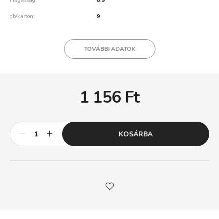
magasság
8,9
db/karton
9
TOVÁBBI ADATOK
1 156
Ft
KOSÁRBA