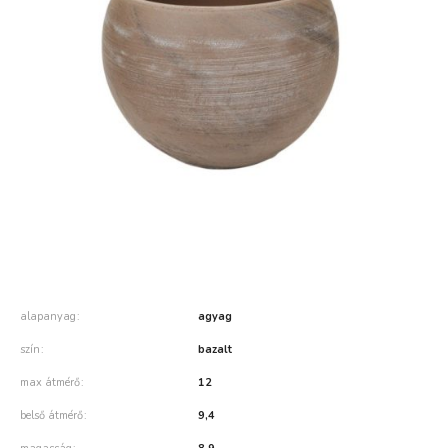
alapanyag
agyag
szín
bazalt
max átmérő
12
belső átmérő
9,4