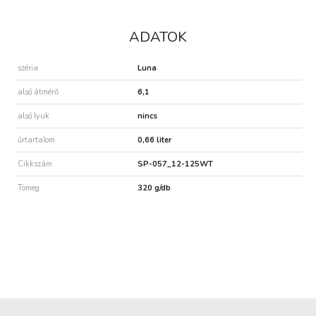
ADATOK
széria
Luna
alsó átmérő
6,1
alsó lyuk
nincs
űrtartalom
0,66 liter
Cikkszám
SP-057_12-125WT
Tömeg
320 g/db