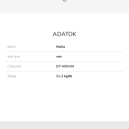
ADATOK
széria
Malta
alsó lyuk
van
Cikkszám
DT-400104
Tömeg
11,2 kg/db