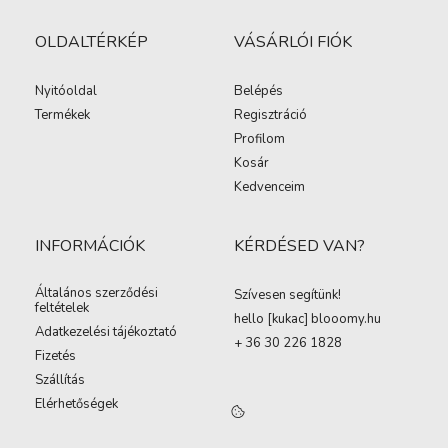
OLDALTÉRKÉP
VÁSÁRLÓI FIÓK
Nyitóoldal
Belépés
Termékek
Regisztráció
Profilom
Kosár
Kedvenceim
INFORMÁCIÓK
KÉRDÉSED VAN?
Általános szerződési
Szívesen segítünk!
feltételek
hello [kukac
]
blooomy.hu
Adatkezelési tájékoztató
+ 36 30 226 1828
Fizetés
Szállítás
Elérhetőségek