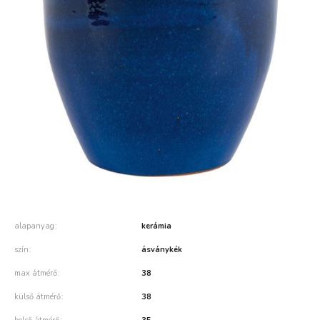
alapanyag
kerámia
szín
ásványkék
max átmérő
38
külső átmérő
38