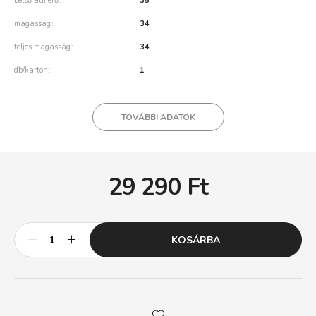
belső átmérő
35
magasság
34
teljes magasság
34
db/karton
1
TOVÁBBI ADATOK
29 290
Ft
KOSÁRBA