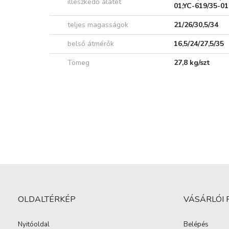
illeszkedő alátét
01;YC-619/35-01
teljes magasságok
21/26/30,5/34
belső átmérők
16,5/24/27,5/35
Tömeg
27,8 kg/szt
OLDALTÉRKÉP
VÁSÁRLÓI 
Nyitóoldal
Belépés