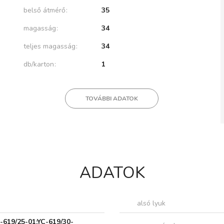
belső átmérő
35
magasság
34
teljes magasság
34
db/karton
1
TOVÁBBI ADATOK
ADATOK
alsó lyuk
-619/25-01;YC-619/30-