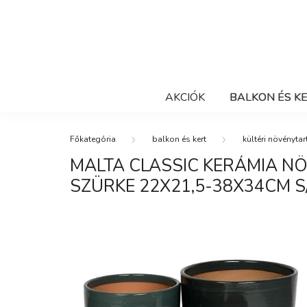
AKCIÓK
BALKON ÉS K
balkon és kert
kültéri növénytar
MALTA CLASSIC KERÁMIA N
SZÜRKE 22X21,5-38X34CM S