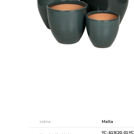
széria
Malta
YC-619/20-01;YC