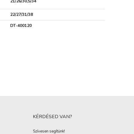
21/26/30,5/34
22/27/31/38
DT-400120
KÉRDÉSED VAN?
Szívesen segítünk!