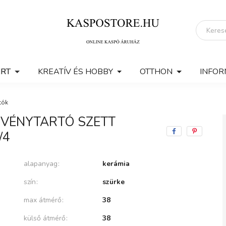
ERT
KREATÍV ÉS HOBBY
OTTHON
INFOR
tók
ÖVÉNYTARTÓ SZETT
/4
alapanyag
kerámia
szín
szürke
max átmérő
38
külső átmérő
38