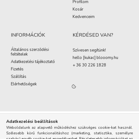
Profilom
Kosár
Kedvenceim
INFORMÁCIÓK
KÉRDÉSED VAN?
Általános szerződési
Szívesen segítünk!
feltételek
hello [kukac
]
blooomy.hu
Adatkezelési tájékoztató
+ 36 30 226 1828
Fizetés
Szállítás
Elérhetőségek
Adatkezelési beállítások
Weboldalunk az alapvető működéshez szükséges cookie-kat használ.
Szélesebb körű funkcionalitáshoz (marketing, statisztika, személyre
szabás) egyéb cookie-kat engedélyezhet. Részletesebb információkat az