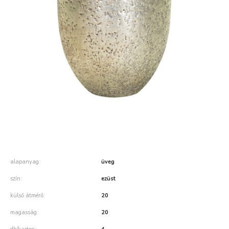
alapanyag
üveg
szín
ezüst
külső átmérő
20
magasság
20