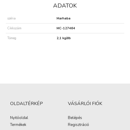
ADATOK
széria
Marhaba
Cikkszám
MC-127464
Tömeg
2,1 kg/db
OLDALTÉRKÉP
VÁSÁRLÓI FIÓK
Nyitóoldal
Belépés
Termékek
Regisztráció