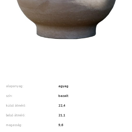
alapanyag
agyag
szín
bazalt
külső átmérő
22,4
belső átmérő
21,1
magasság
9,6