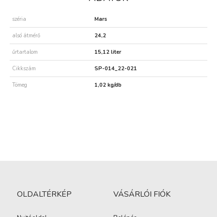
széria
Mars
alsó átmérő
24,2
űrtartalom
15,12 liter
Cikkszám
SP-014_22-021
Tömeg
1,02 kg/db
OLDALTÉRKÉP
VÁSÁRLÓI FIÓK