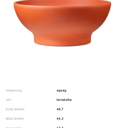
alapanyag
agyag
szín
terrakotta
külső átmérő
46,7
belső átmérő
44,3