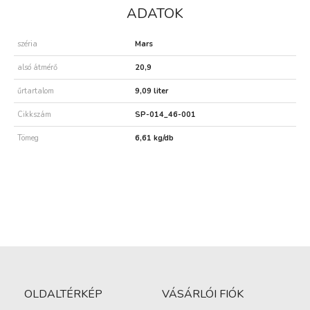
ADATOK
széria
Mars
alsó átmérő
20,9
űrtartalom
9,09 liter
Cikkszám
SP-014_46-001
Tömeg
6,61 kg/db
OLDALTÉRKÉP
VÁSÁRLÓI FIÓK