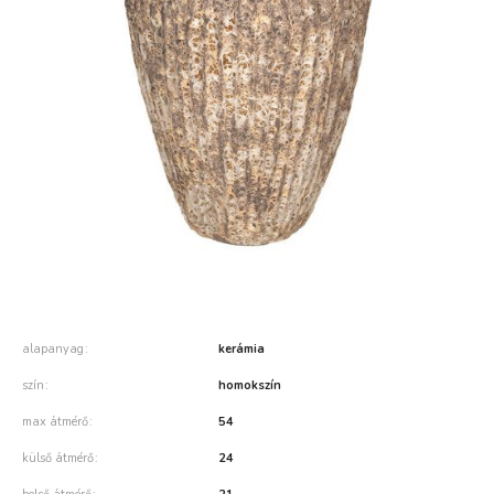
alapanyag
kerámia
szín
homokszín
max átmérő
54
külső átmérő
24