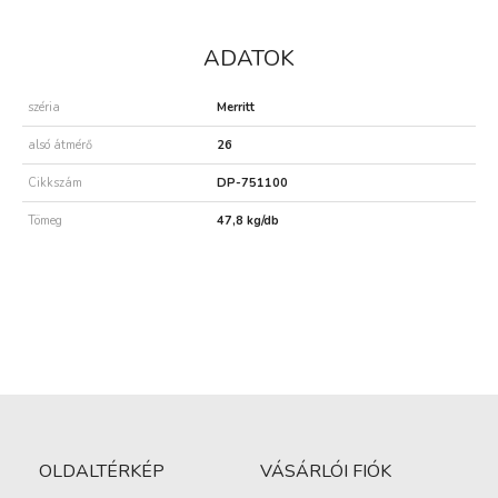
ADATOK
széria
Merritt
alsó átmérő
26
Cikkszám
DP-751100
Tömeg
47,8 kg/db
OLDALTÉRKÉP
VÁSÁRLÓI FIÓK