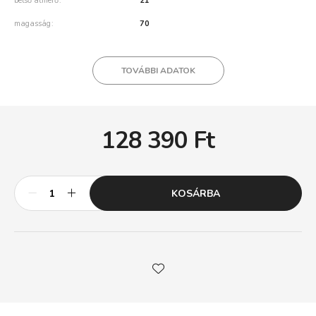
belső átmérő
21
magasság
70
TOVÁBBI ADATOK
128 390
Ft
KOSÁRBA