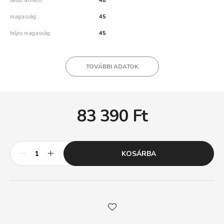
belső átmérő
48
magasság
45
teljes magasság
45
TOVÁBBI ADATOK
83 390
Ft
KOSÁRBA