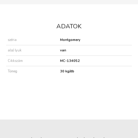
ADATOK
széria
Montgomery
alsó lyuk
van
Cikkszám
MC-134052
Tömeg
30 kg/db