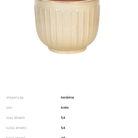
alapanyag
kerámia
szín
krém
max átmérő
54
külső átmérő
54