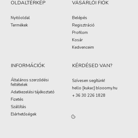
OLDALTÉRKÉP
VÁSÁRLÓI FIÓK
Nyitóoldal
Belépés
Termékek
Regisztráció
Profilom
Kosár
Kedvenceim
INFORMÁCIÓK
KÉRDÉSED VAN?
Általános szerződési
Szívesen segítünk!
feltételek
hello [kukac
]
blooomy.hu
Adatkezelési tájékoztató
+ 36 30 226 1828
Fizetés
Szállítás
Elérhetőségek