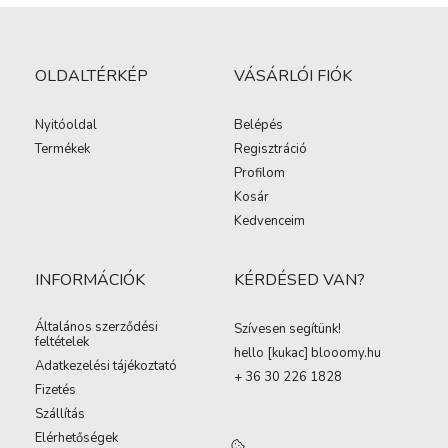
OLDALTÉRKÉP
VÁSÁRLÓI FIÓK
Nyitóoldal
Belépés
Termékek
Regisztráció
Profilom
Kosár
Kedvenceim
INFORMÁCIÓK
KÉRDÉSED VAN?
Általános szerződési
Szívesen segítünk!
feltételek
hello [kukac
]
blooomy.hu
Adatkezelési tájékoztató
+ 36 30 226 1828
Fizetés
Szállítás
Elérhetőségek