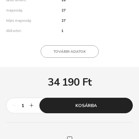
belső átmérő
26
magasság
27
teljes magasság
27
db/karton
1
TOVÁBBI ADATOK
34 190
Ft
KOSÁRBA