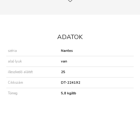
ADATOK
széria
Nantes
alsó lyuk
van
illeszkedő alátét
25
Cikkszám
DT-224192
Tömeg
5,8 kg/db