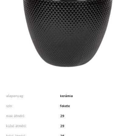
alapanyag
kerámia
szín
fekete
max átmérő
29
külső átmérő
29