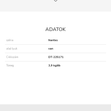
ADATOK
széria
Nantes
alsó lyuk
van
Cikkszám
DT-225171
Tömeg
3,9 kg/db