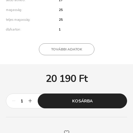
belső átmérő
17
magasság
25
teljes magasság
25
db/karton
1
TOVÁBBI ADATOK
20 190
Ft
KOSÁRBA