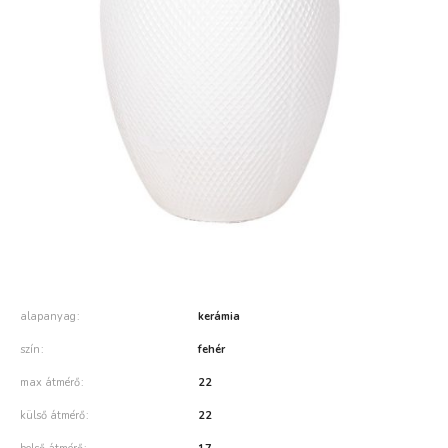
alapanyag
kerámia
szín
fehér
max átmérő
22
külső átmérő
22