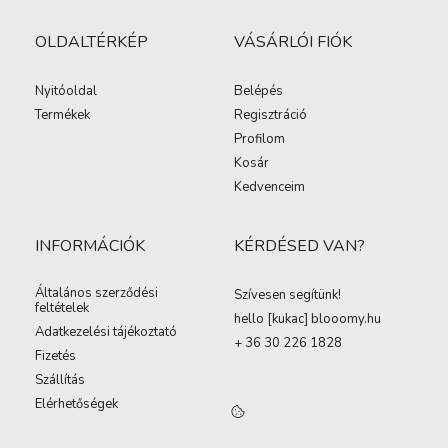
OLDALTÉRKÉP
VÁSÁRLÓI FIÓK
Nyitóoldal
Belépés
Termékek
Regisztráció
Profilom
Kosár
Kedvenceim
INFORMÁCIÓK
KÉRDÉSED VAN?
Általános szerződési
Szívesen segítünk!
feltételek
hello [kukac
]
blooomy.hu
Adatkezelési tájékoztató
+ 36 30 226 1828
Fizetés
Szállítás
Elérhetőségek