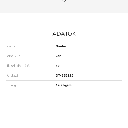
ADATOK
széria
Nantes
alsó lyuk
van
illeszkedő alátét
30
Cikkszám
DT-225193
Tömeg
14,7 kg/db