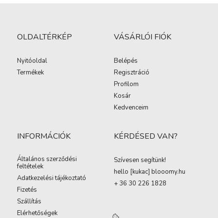
OLDALTÉRKÉP
VÁSÁRLÓI FIÓK
Nyitóoldal
Belépés
Termékek
Regisztráció
Profilom
Kosár
Kedvenceim
INFORMÁCIÓK
KÉRDÉSED VAN?
Általános szerződési
Szívesen segítünk!
feltételek
hello [kukac
]
blooomy.hu
Adatkezelési tájékoztató
+ 36 30 226 1828
Fizetés
Szállítás
Elérhetőségek