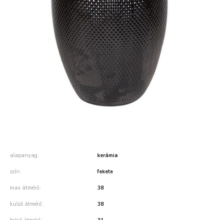
alapanyag
kerámia
szín
fekete
max átmérő
38
külső átmérő
38