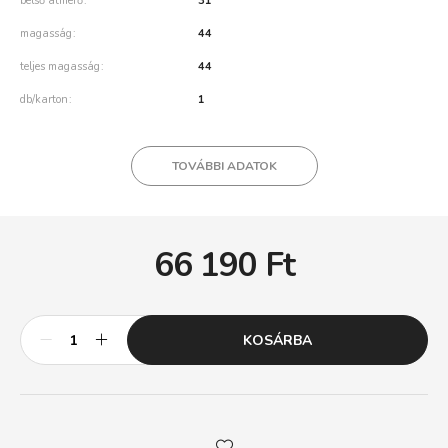
belső átmérő
31
magasság
44
teljes magasság
44
db/karton
1
TOVÁBBI ADATOK
66 190
Ft
KOSÁRBA