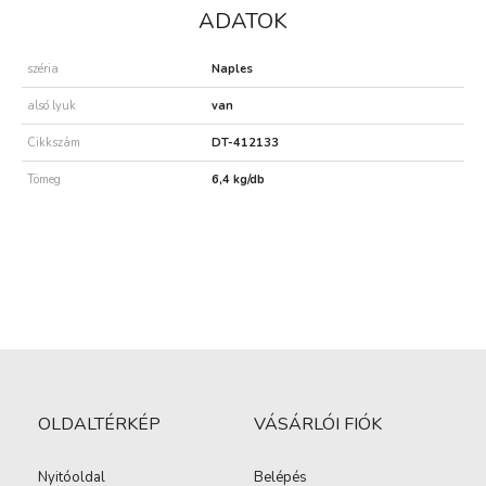
ADATOK
széria
Naples
alsó lyuk
van
Cikkszám
DT-412133
Tömeg
6,4 kg/db
OLDALTÉRKÉP
VÁSÁRLÓI FIÓK
Nyitóoldal
Belépés