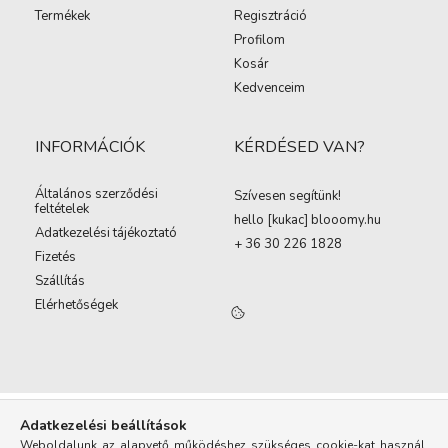
Termékek
Regisztráció
Profilom
Kosár
Kedvenceim
INFORMÁCIÓK
KÉRDÉSED VAN?
Általános szerződési
Szívesen segítünk!
feltételek
hello [kukac
]
blooomy.hu
Adatkezelési tájékoztató
+ 36 30 226 1828
Fizetés
Szállítás
Elérhetőségek
Adatkezelési beállítások
Weboldalunk az alapvető működéshez szükséges cookie-kat használ.