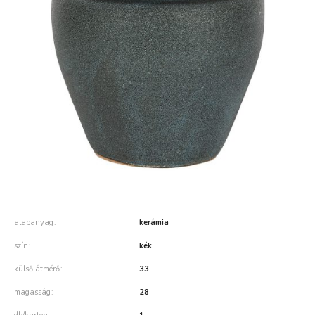
alapanyag
kerámia
szín
kék
külső átmérő
33
magasság
28