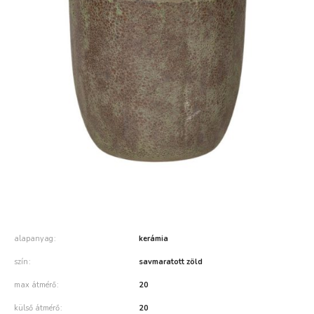
alapanyag
kerámia
szín
savmaratott zöld
max átmérő
20
külső átmérő
20