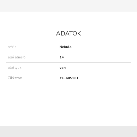
ADATOK
széria
Nebula
alsó átmérő
14
alsó lyuk
van
Cikkszám
YC-605181