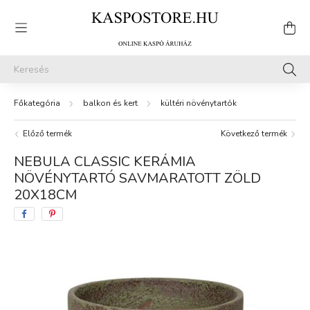
balkon és kert
kültéri növénytartók
Előző termék
Következő termék
NEBULA CLASSIC KERÁMIA
NÖVÉNYTARTÓ SAVMARATOTT ZÖLD
20X18CM