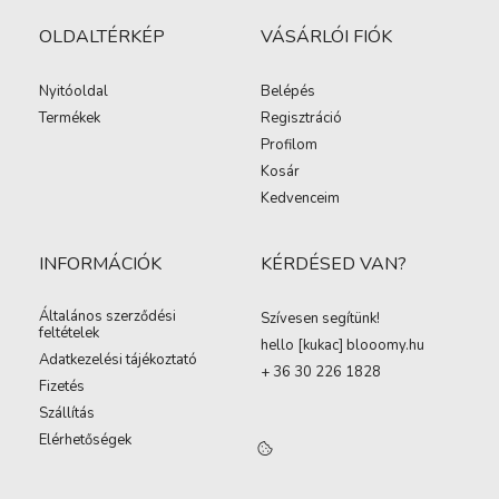
OLDALTÉRKÉP
VÁSÁRLÓI FIÓK
Nyitóoldal
Belépés
Termékek
Regisztráció
Profilom
Kosár
Kedvenceim
INFORMÁCIÓK
KÉRDÉSED VAN?
Általános szerződési
Szívesen segítünk!
feltételek
hello [kukac
]
blooomy.hu
Adatkezelési tájékoztató
+ 36 30 226 1828
Fizetés
Szállítás
Elérhetőségek