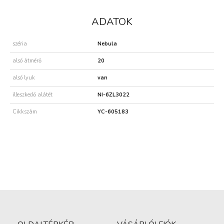
ADATOK
széria
Nebula
alsó átmérő
20
alsó lyuk
van
illeszkedő alátét
NI-6ZL3022
Cikkszám
YC-605183