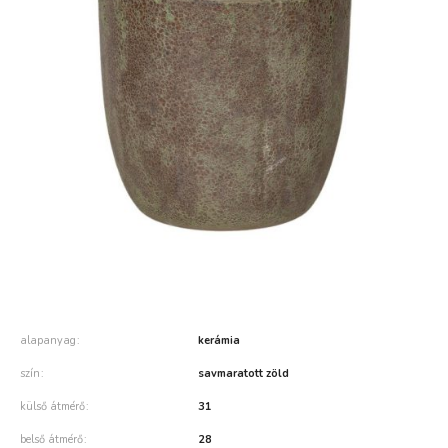
alapanyag
kerámia
szín
savmaratott zöld
külső átmérő
31
belső átmérő
28