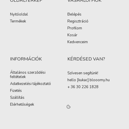
OLDALTÉRKÉP
VÁSÁRLÓI FIÓK
Nyitóoldal
Belépés
Termékek
Regisztráció
Profilom
Kosár
Kedvenceim
INFORMÁCIÓK
KÉRDÉSED VAN?
Általános szerződési
Szívesen segítünk!
feltételek
hello [kukac
]
blooomy.hu
Adatkezelési tájékoztató
+ 36 30 226 1828
Fizetés
Szállítás
Elérhetőségek