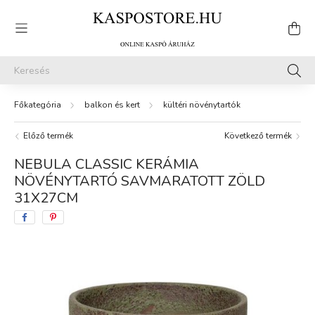
balkon és kert
kültéri növénytartók
Előző termék
Következő termék
NEBULA CLASSIC KERÁMIA
NÖVÉNYTARTÓ SAVMARATOTT ZÖLD
31X27CM