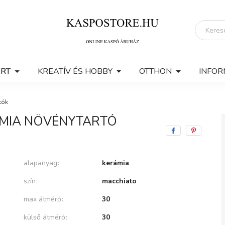
ERT
KREATÍV ÉS HOBBY
OTTHON
INFOR
tók
ÁMIA NÖVÉNYTARTÓ
alapanyag
kerámia
szín
macchiato
max átmérő
30
külső átmérő
30