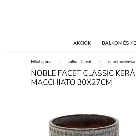
AKCIÓK
BALKON ÉS K
balkon és kert
kültéri növénytar
NOBLE FACET CLASSIC KER
MACCHIATO 30X27CM