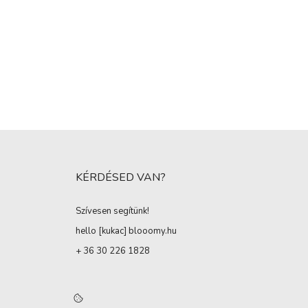
KÉRDÉSED VAN?
Szívesen segítünk!
hello [kukac
]
blooomy.hu
+ 36 30 226 1828