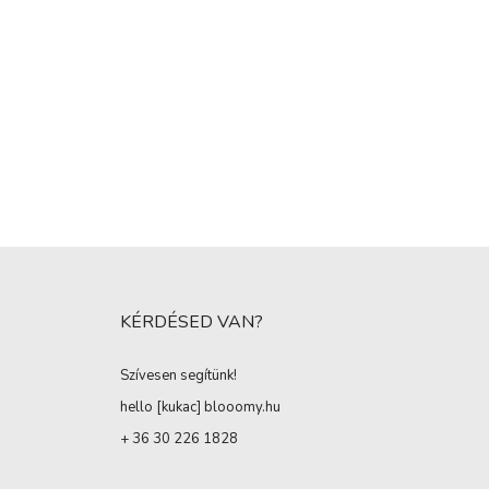
KÉRDÉSED VAN?
Szívesen segítünk!
hello [kukac
]
blooomy.hu
+ 36 30 226 1828