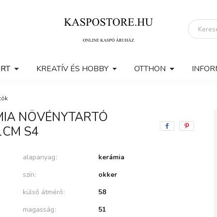
ERT
KREATÍV ÉS HOBBY
OTTHON
INFOR
tók
ÁMIA NÖVÉNYTARTÓ
1CM S4
alapanyag
kerámia
szín
okker
külső átmérő
58
magasság
51