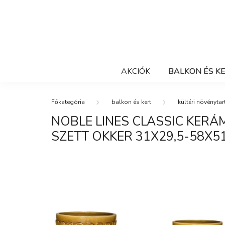
AKCIÓK
BALKON ÉS K
balkon és kert
kültéri növénytar
NOBLE LINES CLASSIC KER
SZETT OKKER 31X29,5-58X5