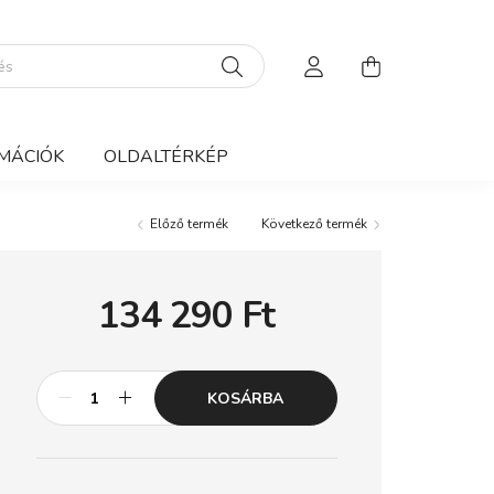
MÁCIÓK
OLDALTÉRKÉP
Előző termék
Következő termék
134 290
Ft
KOSÁRBA