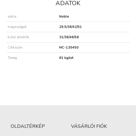
ADATOK
széria
Noble
magasságok
29,5/36/42/51
külső átmérők
31/38/48/58
Cikkszám
MC-130450
Tömeg
61 kg/szt
OLDALTÉRKÉP
VÁSÁRLÓI FIÓK