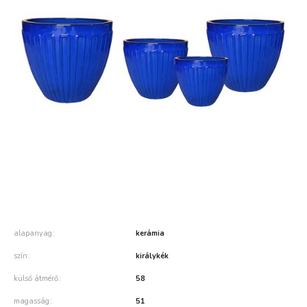
alapanyag
kerámia
szín
királykék
külső átmérő
58
magasság
51