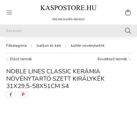
balkon és kert
kültéri növénytartók
Előző termék
Következő termék
NOBLE LINES CLASSIC KERÁMIA
NÖVÉNYTARTÓ SZETT KIRÁLYKÉK
31X29,5-58X51CM S4