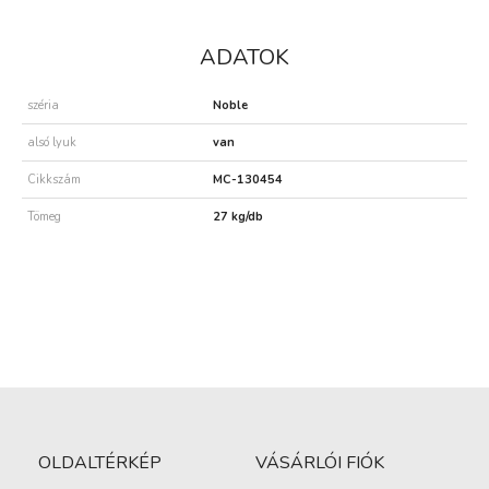
ADATOK
széria
Noble
alsó lyuk
van
Cikkszám
MC-130454
Tömeg
27 kg/db
OLDALTÉRKÉP
VÁSÁRLÓI FIÓK