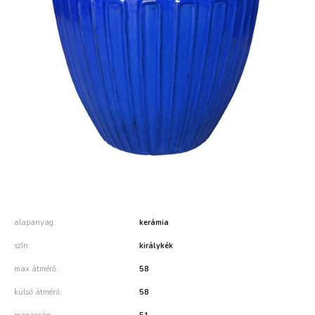
alapanyag
kerámia
szín
királykék
max átmérő
58
külső átmérő
58