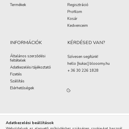
Termékek
Regisztráció
Profilom
Kosár
Kedvenceim
INFORMÁCIÓK
KÉRDÉSED VAN?
Általános szerződési
Szívesen segítünk!
feltételek
hello [kukac
]
blooomy.hu
Adatkezelési tájékoztató
+ 36 30 226 1828
Fizetés
Szállítás
Elérhetőségek
Adatkezelési beállítások
Weboldalunk az alapvető működéshez szükséges cookie-kat használ.