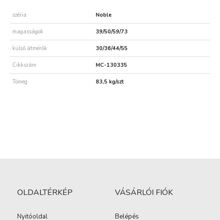
széria
Noble
magasságok
39/50/59/73
külső átmérők
30/36/44/55
Cikkszám
MC-130335
Tömeg
83,5 kg/szt
OLDALTÉRKÉP
VÁSÁRLÓI FIÓK
Nyitóoldal
Belépés