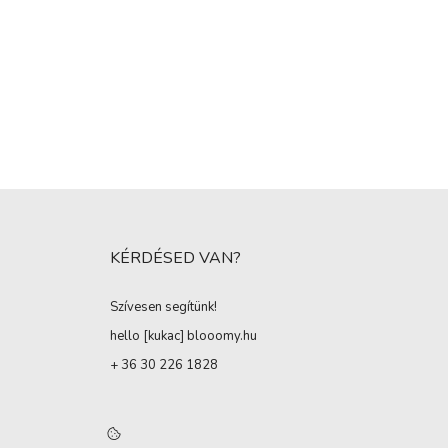
KÉRDÉSED VAN?
Szívesen segítünk!
hello [kukac
]
blooomy.hu
+ 36 30 226 1828