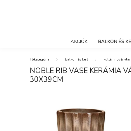
AKCIÓK
BALKON ÉS K
balkon és kert
kültéri növénytar
NOBLE RIB VASE KERÁMIA 
30X39CM