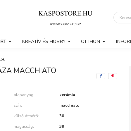
ERT
KREATÍV ÉS HOBBY
OTTHON
INFOR
tók
VÁZA MACCHIATO
alapanyag
kerámia
szín
macchiato
külső átmérő
30
magasság
39