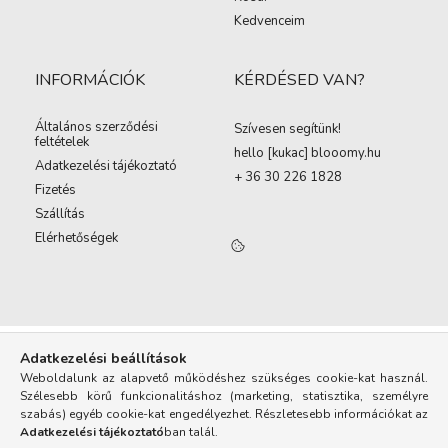
Kedvenceim
INFORMÁCIÓK
KÉRDÉSED VAN?
Általános szerződési
Szívesen segítünk!
feltételek
hello [kukac
]
blooomy.hu
Adatkezelési tájékoztató
+ 36 30 226 1828
Fizetés
Szállítás
Elérhetőségek
Adatkezelési beállítások
Weboldalunk az alapvető működéshez szükséges cookie-kat használ.
Szélesebb körű funkcionalitáshoz (marketing, statisztika, személyre
szabás) egyéb cookie-kat engedélyezhet. Részletesebb információkat az
Adatkezelési tájékoztató
ban talál.