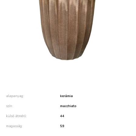
alapanyag
kerámia
szín
macchiato
külső átmérő
44
magasság
59