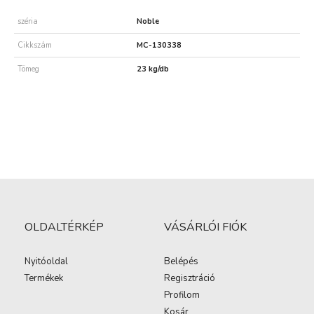
széria
Noble
Cikkszám
MC-130338
Tömeg
23 kg/db
OLDALTÉRKÉP
VÁSÁRLÓI FIÓK
Nyitóoldal
Belépés
Termékek
Regisztráció
Profilom
Kosár