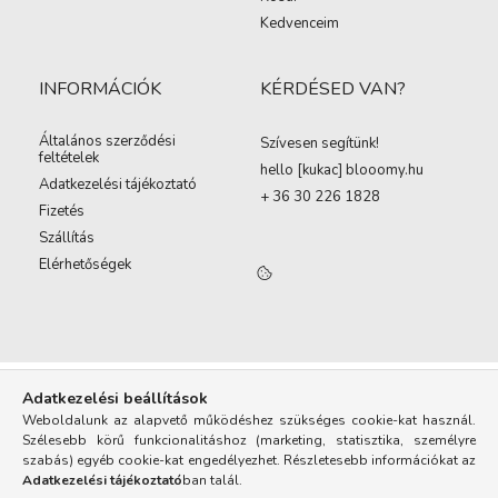
Kedvenceim
INFORMÁCIÓK
KÉRDÉSED VAN?
Általános szerződési
Szívesen segítünk!
feltételek
hello [kukac
]
blooomy.hu
Adatkezelési tájékoztató
+ 36 30 226 1828
Fizetés
Szállítás
Elérhetőségek
Adatkezelési beállítások
Weboldalunk az alapvető működéshez szükséges cookie-kat használ.
Szélesebb körű funkcionalitáshoz (marketing, statisztika, személyre
szabás) egyéb cookie-kat engedélyezhet. Részletesebb információkat az
Adatkezelési tájékoztató
ban talál.