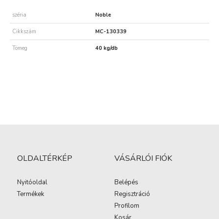
széria
Noble
Cikkszám
MC-130339
Tömeg
40 kg/db
OLDALTÉRKÉP
VÁSÁRLÓI FIÓK
Nyitóoldal
Belépés
Termékek
Regisztráció
Profilom
Kosár