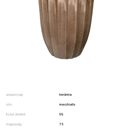
alapanyag
kerámia
szín
macchiato
külső átmérő
55
magasság
73