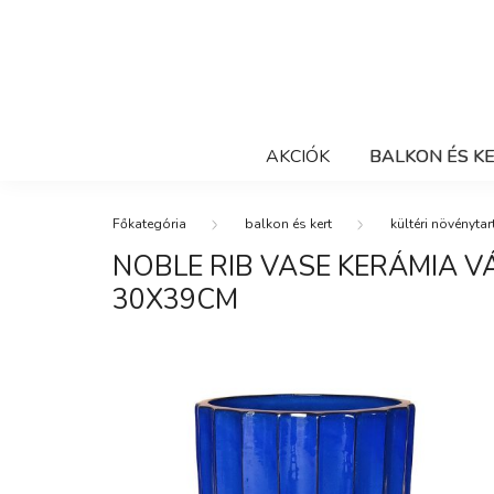
AKCIÓK
BALKON ÉS K
balkon és kert
kültéri növénytar
NOBLE RIB VASE KERÁMIA V
30X39CM