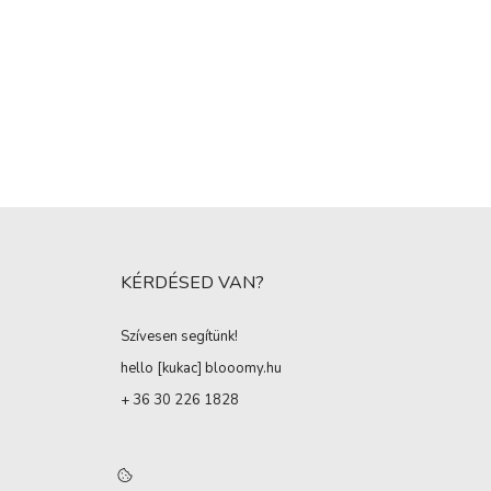
KÉRDÉSED VAN?
Szívesen segítünk!
hello [kukac
]
blooomy.hu
+ 36 30 226 1828