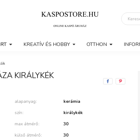
ERT
KREATÍV ÉS HOBBY
OTTHON
INFOR
tók
ÁZA KIRÁLYKÉK
alapanyag
kerámia
szín
királykék
max átmérő
30
külső átmérő
30