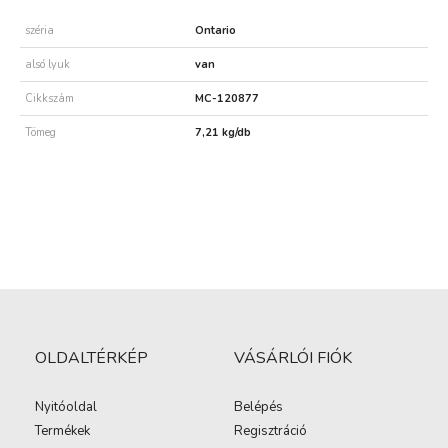
széria
Ontario
alsó lyuk
van
Cikkszám
MC-120877
Tömeg
7,21 kg/db
OLDALTÉRKÉP
VÁSÁRLÓI FIÓK
Nyitóoldal
Belépés
Termékek
Regisztráció