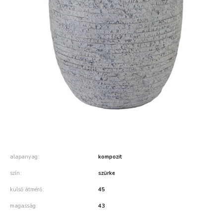
alapanyag
kompozit
szín
szürke
külső átmérő
45
magasság
43