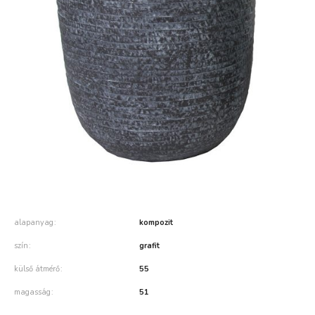
alapanyag
kompozit
szín
grafit
külső átmérő
55
magasság
51