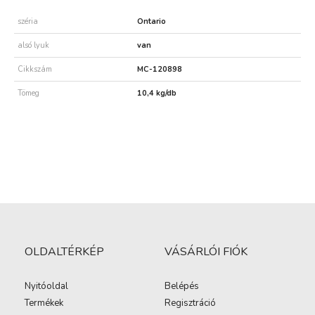
széria
Ontario
alsó lyuk
van
Cikkszám
MC-120898
Tömeg
10,4 kg/db
OLDALTÉRKÉP
VÁSÁRLÓI FIÓK
Nyitóoldal
Belépés
Termékek
Regisztráció