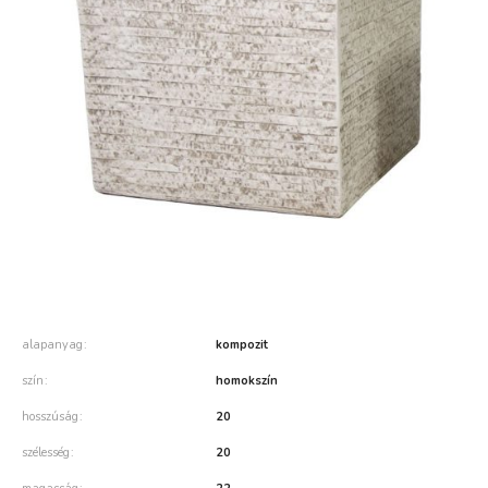
alapanyag
kompozit
szín
homokszín
hosszúság
20
szélesség
20