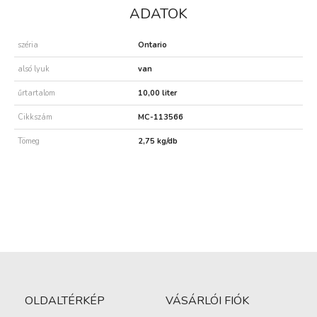
ADATOK
széria
Ontario
alsó lyuk
van
űrtartalom
10,00 liter
Cikkszám
MC-113566
Tömeg
2,75 kg/db
OLDALTÉRKÉP
VÁSÁRLÓI FIÓK