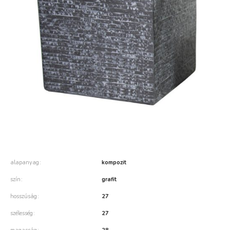
alapanyag
kompozit
szín
grafit
hosszúság
27
szélesség
27