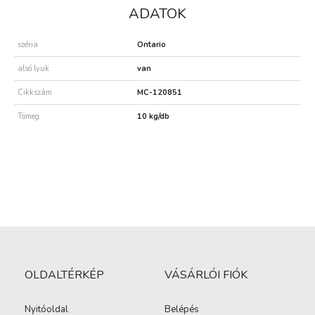
ADATOK
széria
Ontario
alsó lyuk
van
Cikkszám
MC-120851
Tömeg
10 kg/db
OLDALTÉRKÉP
VÁSÁRLÓI FIÓK
Nyitóoldal
Belépés