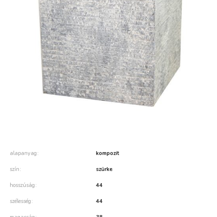
alapanyag
kompozit
szín
szürke
hosszúság
44
szélesség
44