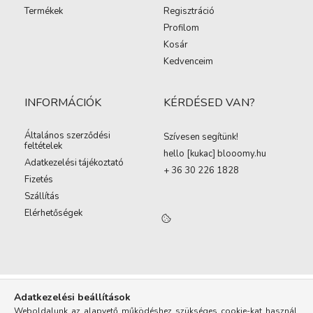
Termékek
Regisztráció
Profilom
Kosár
Kedvenceim
INFORMÁCIÓK
KÉRDÉSED VAN?
Általános szerződési
Szívesen segítünk!
feltételek
hello [kukac
]
blooomy.hu
Adatkezelési tájékoztató
+ 36 30 226 1828
Fizetés
Szállítás
Elérhetőségek
Adatkezelési beállítások
Weboldalunk az alapvető működéshez szükséges cookie-kat használ.