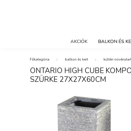
AKCIÓK
BALKON ÉS K
balkon és kert
kültéri növénytar
ONTARIO HIGH CUBE KOMP
SZÜRKE 27X27X60CM