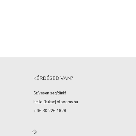
KÉRDÉSED VAN?
Szívesen segítünk!
hello [kukac
]
blooomy.hu
+ 36 30 226 1828