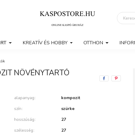
ERT
KREATÍV ÉS HOBBY
OTTHON
INFOR
tók
OZIT NÖVÉNYTARTÓ
alapanyag
kompozit
szín
szürke
hosszúság
27
szélesség
27