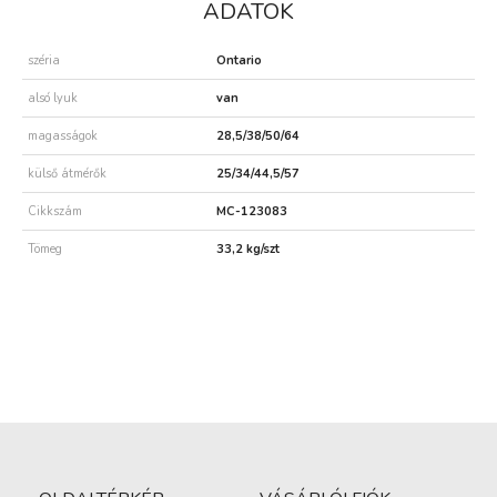
ADATOK
széria
Ontario
alsó lyuk
van
magasságok
28,5/38/50/64
külső átmérők
25/34/44,5/57
Cikkszám
MC-123083
Tömeg
33,2 kg/szt