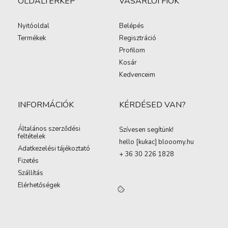
OLDALTÉRKÉP
VÁSÁRLÓI FIÓK
Nyitóoldal
Belépés
Termékek
Regisztráció
Profilom
Kosár
Kedvenceim
INFORMÁCIÓK
KÉRDÉSED VAN?
Általános szerződési
Szívesen segítünk!
feltételek
hello [kukac
]
blooomy.hu
Adatkezelési tájékoztató
+ 36 30 226 1828
Fizetés
Szállítás
Elérhetőségek