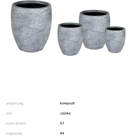
alapanyag
kompozit
szín
szürke
külső átmérő
57
magasság
64