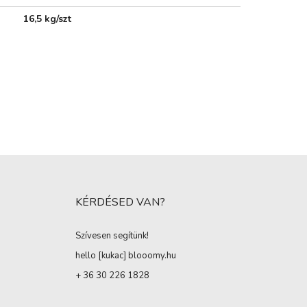
16,5 kg/szt
KÉRDÉSED VAN?
Szívesen segítünk!
hello [kukac
]
blooomy.hu
+ 36 30 226 1828