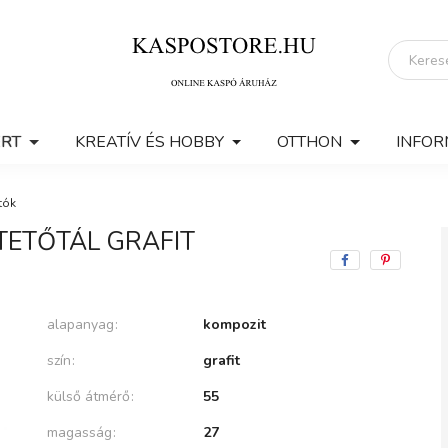
ERT
KREATÍV ÉS HOBBY
OTTHON
INFOR
tók
TETŐTÁL GRAFIT
alapanyag
kompozit
szín
grafit
külső átmérő
55
magasság
27