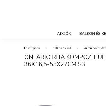
AKCIÓK
BALKON ÉS K
balkon és kert
kültéri növénytar
ONTARIO RITA KOMPOZIT ÜL
36X16,5-55X27CM S3