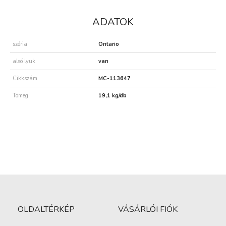
ADATOK
széria
Ontario
alsó lyuk
van
Cikkszám
MC-113647
Tömeg
19,1 kg/db
OLDALTÉRKÉP
VÁSÁRLÓI FIÓK