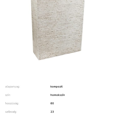
alapanyag
kompozit
szín
homokszín
hosszúság
60
szélesség
23